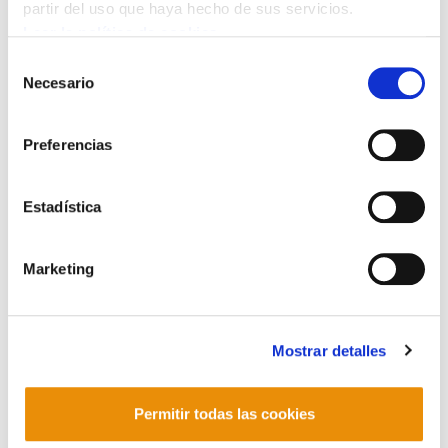
partir del uso que haya hecho de sus servicios.
Leer la política de cookies
Selección
Necesario
de
consentimiento
Trabajadores inmigrantes, Hango hemengo
nº 2
Preferencias
2009/02/01
Estadística
Marketing
Mostrar detalles
Permitir todas las cookies