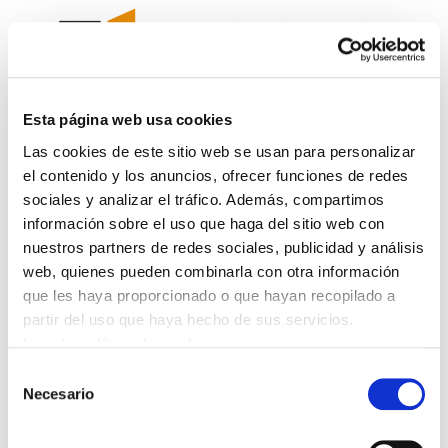
Esta página web usa cookies
Las cookies de este sitio web se usan para personalizar
La huelga de H&M, un
el contenido y los anuncios, ofrecer funciones de redes
espejo donde mirarse
sociales y analizar el tráfico. Además, compartimos
información sobre el uso que haga del sitio web con
nuestros partners de redes sociales, publicidad y análisis
H&M huelga.pdf
3.1 MB
web, quienes pueden combinarla con otra información
que les haya proporcionado o que hayan recopilado a
Con la excusa de la digitalización H&M quería
partir del uso que haya hecho de sus servicios.
despedir trabajadoras y precarizar condiciones
Leer la política de cookies
laborales, pero las trabajadoras de Hego Euskal
Selección
Herria respondieron con una huelga indefinida,
Necesario
de
soberanista y feminista, repleta de solidaridad. La
consentimiento