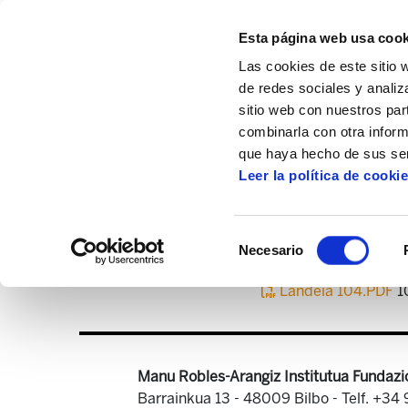
Esta página web usa cook
Las cookies de este sitio 
de redes sociales y analiz
sitio web con nuestros par
combinarla con otra inform
Inicio
Centro de documentación
Landei
que haya hecho de sus ser
Leer la política de cooki
Selección
Necesario
de
consentimiento
Landeia 104.PDF
1
Manu Robles-Arangiz Institutua Fundazi
Barrainkua 13 - 48009 Bilbo -
Telf. +34