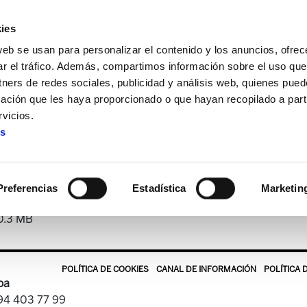
ies
web se usan para personalizar el contenido y los anuncios, ofrec
ar el tráfico. Además, compartimos información sobre el uso que
tners de redes sociales, publicidad y análisis web, quienes pue
ación que les haya proporcionado o que hayan recopilado a parti
a
Landeia 104
vicios.
es
Landeia 104
Preferencias
Estadística
Marketin
0.3 MB
POLÍTICA DE COOKIES
CANAL DE INFORMACIÓN
POLÍTICA 
oa
 94 403 77 99