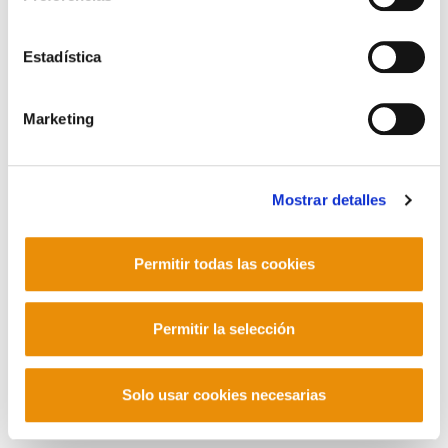
Barrainkua 13 - 48009 Bilbo -
Telf. +34 94 403 77 99
Estadística
Corderliers karrika 20 - 64100 Baiona -
Telf. +33 (0) 559 25 65 52
Contacto
Marketing
Mostrar detalles
Mastodon
Permitir todas las cookies
Permitir la selección
Solo usar cookies necesarias