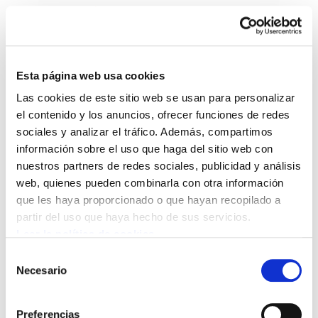
Esta página web usa cookies
Las cookies de este sitio web se usan para personalizar
Landeia 118, mayo de
el contenido y los anuncios, ofrecer funciones de redes
sociales y analizar el tráfico. Además, compartimos
2004
información sobre el uso que haga del sitio web con
nuestros partners de redes sociales, publicidad y análisis
LANDEIA 1181.pdf
667.8 KB
web, quienes pueden combinarla con otra información
que les haya proporcionado o que hayan recopilado a
partir del uso que haya hecho de sus servicios.
Leer la política de cookies
Selección
Necesario
POLÍTICA DE COOKIES
CANAL DE INFORMACIÓN
de
POLÍTICA DE PRIVACIDAD
MAPA DEL SITIO
ACCESIBILIDAD
consentimiento
CONTACTO
Manu Robles-Arangiz Institutua Fundazioa
Preferencias