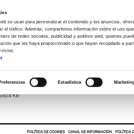
ies
web se usan para personalizar el contenido y los anuncios, ofrec
ar el tráfico. Además, compartimos información sobre el uso que
tners de redes sociales, publicidad y análisis web, quienes pue
ación que les haya proporcionado o que hayan recopilado a parti
a
Landeia 123
vicios.
es
Landeia 123
Preferencias
Estadística
Marketin
650.4 KB
POLÍTICA DE COOKIES
CANAL DE INFORMACIÓN
POLÍTICA 