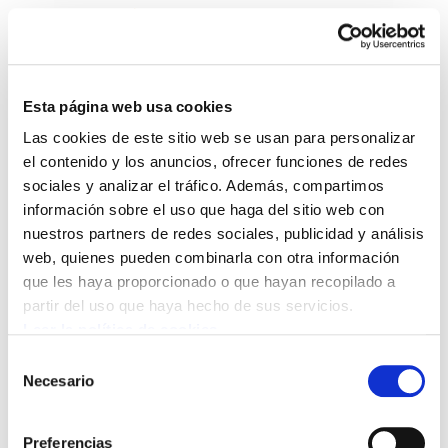
Esta página web usa cookies
Las cookies de este sitio web se usan para personalizar
Landeia 159
el contenido y los anuncios, ofrecer funciones de redes
sociales y analizar el tráfico. Además, compartimos
información sobre el uso que haga del sitio web con
Landeia159.pdf
925.0 KB
nuestros partners de redes sociales, publicidad y análisis
web, quienes pueden combinarla con otra información
que les haya proporcionado o que hayan recopilado a
POLÍTICA DE COOKIES
CANAL DE INFORMACIÓN
partir del uso que haya hecho de sus servicios.
POLÍTICA DE PRIVACIDAD
MAPA DEL SITIO
ACCESIBILIDAD
CONTACTO
Leer la política de cookies
Manu Robles-Arangiz Institutua Fundazioa
Selección
Barrainkua 13 - 48009 Bilbo -
Necesario
de
Telf. +34 94 403 77 99
consentimiento
Corderliers karrika 20 - 64100 Baiona -
Preferencias
Telf. +33 (0) 559 25 65 52