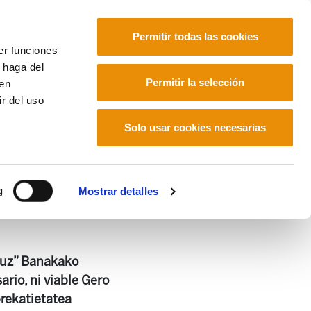
Permitir todas las cookies
er funciones
 haga del
Euskara
Français
Español
Permitir la selección
den
r del uso
Solo usar cookies necesarias
g
Mostrar detalles
tuz” Banakako
rio, ni viable Gero
prekatietatea