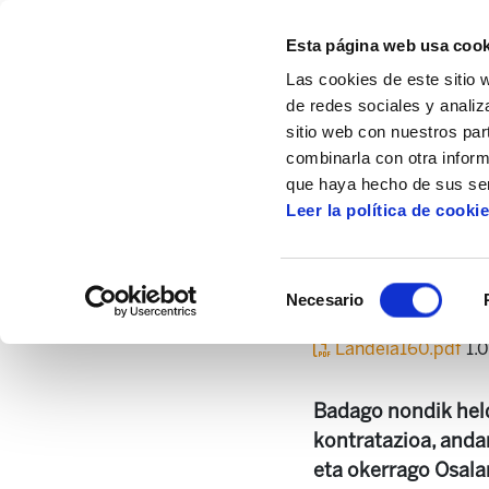
Esta página web usa cook
Las cookies de este sitio 
de redes sociales y analiz
sitio web con nuestros par
combinarla con otra inform
Inicio
Centro de documentación
Landei
que haya hecho de sus ser
Leer la política de cooki
Selección
Necesario
de
consentimiento
Landeia160.pdf
1.
Badago nondik held
kontratazioa, andan
eta okerrago Osalan