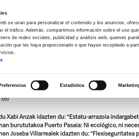
ies
web se usan para personalizar el contenido y los anuncios, ofrec
ar el tráfico. Además, compartimos información sobre el uso que
tners de redes sociales, publicidad y análisis web, quienes pue
ación que les haya proporcionado o que hayan recopilado a parti
a
Landeia 160
vicios.
es
Landeia 160
Preferencias
Estadística
Marketin
0 MB
u Xabi Anzak idazten du: “Estatu-arrazoia indargabe
an burututakoa Puerto Pasaia: Ni ecológico, ni necesa
en Joseba Villarrealek idazten du: “Flexiseguritatea 