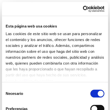
Esta página web usa cookies
Las cookies de este sitio web se usan para personalizar
Landeia 182
el contenido y los anuncios, ofrecer funciones de redes
sociales y analizar el tráfico. Además, compartimos
información sobre el uso que haga del sitio web con
landeia182.pdf
831.9 KB
nuestros partners de redes sociales, publicidad y análisis
web, quienes pueden combinarla con otra información
que les haya proporcionado o que hayan recopilado a
POLÍTICA DE COOKIES
CANAL DE INFORMACIÓN
partir del uso que haya hecho de sus servicios.
POLÍTICA DE PRIVACIDAD
MAPA DEL SITIO
ACCESIBILIDAD
CONTACTO
Leer la política de cookies
Manu Robles-Arangiz Institutua Fundazioa
Selección
Barrainkua 13 - 48009 Bilbo -
Necesario
de
Telf. +34 94 403 77 99
consentimiento
Corderliers karrika 20 - 64100 Baiona -
Preferencias
Telf. +33 (0) 559 25 65 52