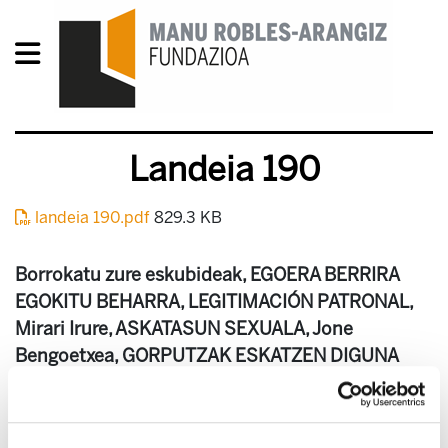
Landeia 190
landeia 190.pdf
829.3 KB
Borrokatu zure eskubideak, EGOERA BERRIRA
EGOKITU BEHARRA, LEGITIMACIÓN PATRONAL,
Mirari Irure, ASKATASUN SEXUALA, Jone
Bengoetxea, GORPUTZAK ESKATZEN DIGUNA
KOMENI ZAIGU? Unai Oñederra, Diputación de
Bizkaia y Dependencia, Josemari Ellacuria,
Joxeanjel Ulazia, adaptaciones organizativas,