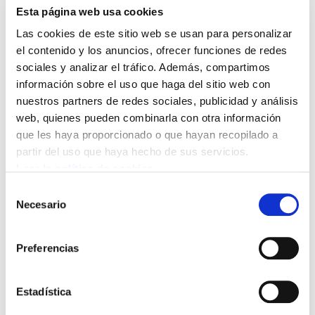
Lurralde, Kolektibitatea, LOMCEren aurkako
Esta página web usa cookies
manifestazioa, ELA exige las competencias de
Las cookies de este sitio web se usan para personalizar
empleo devueltas al Parlamento de Navarra,
el contenido y los anuncios, ofrecer funciones de redes
EHko Eskubide Sozialen Karta, ELAko
sociales y analizar el tráfico. Además, compartimos
información sobre el uso que haga del sitio web con
ordezkaritza batek Arnaldo Otegi bisitatu zuen,
nuestros partners de redes sociales, publicidad y análisis
denunciar recortes en el sector de intervención
web, quienes pueden combinarla con otra información
social, ELA sindicato mayoritario en Osakidetza,
que les haya proporcionado o que hayan recopilado a
CIE Legazpi blinda su convenio, la lucha continúa
partir del uso que haya hecho de sus servicios.
en el Metal, UPV-EHUko aurrekontuetan
Leer la política de cookies
murrizketak salatzen ditu ELAk, Iruzur fiskala,
Selección
nulos los despidos de la empresa Upacat, Adegi
Necesario
de
utiliza Geroa para amenazar y chantajear,
consentimiento
Acuerdo en los transitarios de Gipuzkoa, En
Preferencias
defensa de la plantilla de Troquenor, huelga en
Lázaro Echeverria, huelga de la plantillas de las
Estadística
ITV de Irún y Urnieta, Virtisú ez itxi, Feu vert,