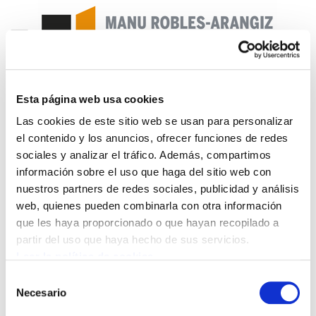
Esta página web usa cookies
Landeia 195
Las cookies de este sitio web se usan para personalizar
el contenido y los anuncios, ofrecer funciones de redes
Landeia 195.pdf
748.5 KB
sociales y analizar el tráfico. Además, compartimos
información sobre el uso que haga del sitio web con
nuestros partners de redes sociales, publicidad y análisis
02 AURKIBIDEA 3.EDITORIALA EDITORIAL Nagiak
web, quienes pueden combinarla con otra información
ateratzeko garaia da 5 HITZA HITZ CON NOMBRE
que les haya proporcionado o que hayan recopilado a
PROPIO Jone Bengoetxea:“El derecho adecidir de
partir del uso que haya hecho de sus servicios.
lasmujeres,¿cuestiónde estado? 16 LEGEAREN
Leer la política de cookies
BUELTAK PÁGINAS JÚRIDICASLan kontratu muga
Selección
gabe berrientzako tarifa finkoa. La extensión de
Necesario
de
los convenios jurídicos. 18 GIZARTE EREDUA
consentimiento