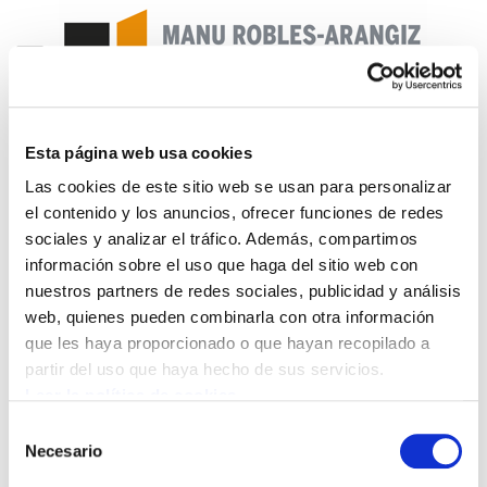
Esta página web usa cookies
Landeia 196
Las cookies de este sitio web se usan para personalizar
el contenido y los anuncios, ofrecer funciones de redes
landeia196.pdf
720.6 KB
sociales y analizar el tráfico. Además, compartimos
información sobre el uso que haga del sitio web con
nuestros partners de redes sociales, publicidad y análisis
Sumarioa 3.-Editoriala.Soldatak eta enplegua
web, quienes pueden combinarla con otra información
defendatu 5.-Hitza Hitz-Con nombre propio Txetx
que les haya proporcionado o que hayan recopilado a
Etcheverry: Iparraldeko abertzaleak aintzina 14.-
partir del uso que haya hecho de sus servicios.
Lan Osasuna Salud Laboral. Lan Osasunaren
Leer la política de cookies
babesa noizko? Administrazioak erantzule 15 -
Selección
Desde Iparralde. Iparraldetik. Zorionak,
Necesario
de
Enbata.info 17.- Legearen bueltak. Páginas
consentimiento