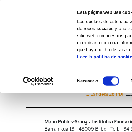
Esta página web usa cook
Las cookies de este sitio 
de redes sociales y analiz
sitio web con nuestros par
combinarla con otra inform
Inicio
Centro de documentación
Landei
que haya hecho de sus ser
Leer la política de cooki
Selección
Necesario
de
consentimiento
Landeia 28.PDF
11
Manu Robles-Arangiz Institutua Fundazi
Barrainkua 13 - 48009 Bilbo -
Telf. +34