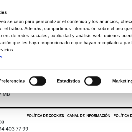
ies
web se usan para personalizar el contenido y los anuncios, ofrec
ar el tráfico. Además, compartimos información sobre el uso que
tners de redes sociales, publicidad y análisis web, quienes pue
ación que les haya proporcionado o que hayan recopilado a parti
a
Landeia 28
vicios.
es
Landeia 28
Preferencias
Estadística
Marketin
.7 MB
POLÍTICA DE COOKIES
CANAL DE INFORMACIÓN
POLÍTICA 
oa
 94 403 77 99