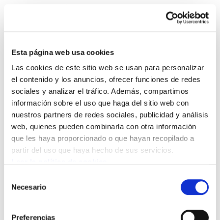
Esta página web usa cookies
Las cookies de este sitio web se usan para personalizar
Landeia 49
el contenido y los anuncios, ofrecer funciones de redes
sociales y analizar el tráfico. Además, compartimos
información sobre el uso que haga del sitio web con
Landeia 49.PDF
11.5 MB
nuestros partners de redes sociales, publicidad y análisis
web, quienes pueden combinarla con otra información
que les haya proporcionado o que hayan recopilado a
POLÍTICA DE COOKIES
CANAL DE INFORMACIÓN
partir del uso que haya hecho de sus servicios.
POLÍTICA DE PRIVACIDAD
MAPA DEL SITIO
ACCESIBILIDAD
CONTACTO
Leer la política de cookies
Manu Robles-Arangiz Institutua Fundazioa
Selección
Barrainkua 13 - 48009 Bilbo -
Necesario
de
Telf. +34 94 403 77 99
consentimiento
Corderliers karrika 20 - 64100 Baiona -
Preferencias
Telf. +33 (0) 559 25 65 52