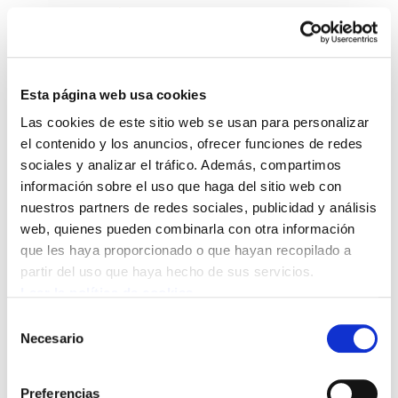
Esta página web usa cookies
Las cookies de este sitio web se usan para personalizar
Landeia 69
el contenido y los anuncios, ofrecer funciones de redes
sociales y analizar el tráfico. Además, compartimos
información sobre el uso que haga del sitio web con
Landeia 69.PDF
13.4 MB
nuestros partners de redes sociales, publicidad y análisis
web, quienes pueden combinarla con otra información
que les haya proporcionado o que hayan recopilado a
POLÍTICA DE COOKIES
CANAL DE INFORMACIÓN
partir del uso que haya hecho de sus servicios.
POLÍTICA DE PRIVACIDAD
MAPA DEL SITIO
ACCESIBILIDAD
CONTACTO
Leer la política de cookies
Manu Robles-Arangiz Institutua Fundazioa
Selección
Barrainkua 13 - 48009 Bilbo -
Necesario
de
Telf. +34 94 403 77 99
consentimiento
Corderliers karrika 20 - 64100 Baiona -
Preferencias
Telf. +33 (0) 559 25 65 52