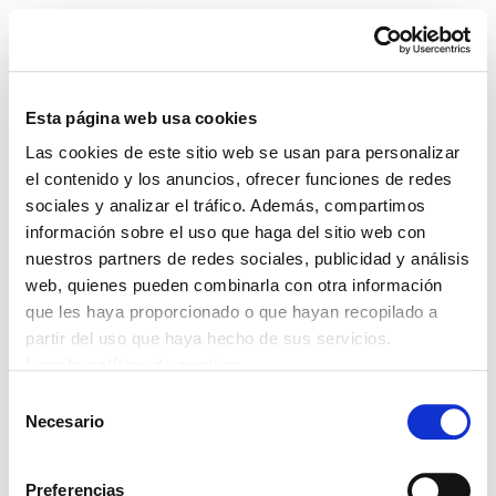
Esta página web usa cookies
Las cookies de este sitio web se usan para personalizar
Landeia 74
el contenido y los anuncios, ofrecer funciones de redes
sociales y analizar el tráfico. Además, compartimos
información sobre el uso que haga del sitio web con
nuestros partners de redes sociales, publicidad y análisis
web, quienes pueden combinarla con otra información
POLÍTICA DE COOKIES
CANAL DE INFORMACIÓN
que les haya proporcionado o que hayan recopilado a
POLÍTICA DE PRIVACIDAD
MAPA DEL SITIO
ACCESIBILIDAD
CONTACTO
partir del uso que haya hecho de sus servicios.
Manu Robles-Arangiz Institutua Fundazioa
Leer la política de cookies
Barrainkua 13 - 48009 Bilbo -
Selección
Telf. +34 94 403 77 99
Necesario
de
Corderliers karrika 20 - 64100 Baiona -
consentimiento
Telf. +33 (0) 559 25 65 52
Preferencias
Contacto