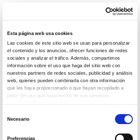
Esta página web usa cookies
Las cookies de este sitio web se usan para personalizar
Landeia 82
el contenido y los anuncios, ofrecer funciones de redes
sociales y analizar el tráfico. Además, compartimos
información sobre el uso que haga del sitio web con
Landeia 82.PDF
10.2 MB
nuestros partners de redes sociales, publicidad y análisis
web, quienes pueden combinarla con otra información
que les haya proporcionado o que hayan recopilado a
POLÍTICA DE COOKIES
CANAL DE INFORMACIÓN
partir del uso que haya hecho de sus servicios.
POLÍTICA DE PRIVACIDAD
MAPA DEL SITIO
ACCESIBILIDAD
CONTACTO
Leer la política de cookies
Manu Robles-Arangiz Institutua Fundazioa
Selección
Barrainkua 13 - 48009 Bilbo -
Necesario
de
Telf. +34 94 403 77 99
consentimiento
Corderliers karrika 20 - 64100 Baiona -
Preferencias
Telf. +33 (0) 559 25 65 52