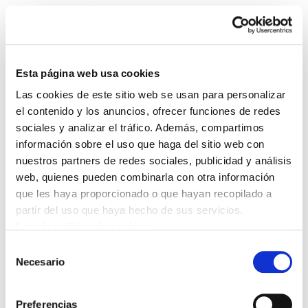
Esta página web usa cookies
Las cookies de este sitio web se usan para personalizar
Landeia 99
el contenido y los anuncios, ofrecer funciones de redes
sociales y analizar el tráfico. Además, compartimos
información sobre el uso que haga del sitio web con
Landeia 99.PDF
9.4 MB
nuestros partners de redes sociales, publicidad y análisis
web, quienes pueden combinarla con otra información
que les haya proporcionado o que hayan recopilado a
POLÍTICA DE COOKIES
CANAL DE INFORMACIÓN
partir del uso que haya hecho de sus servicios.
POLÍTICA DE PRIVACIDAD
MAPA DEL SITIO
ACCESIBILIDAD
CONTACTO
Leer la política de cookies
Manu Robles-Arangiz Institutua Fundazioa
Selección
Barrainkua 13 - 48009 Bilbo -
Necesario
de
Telf. +34 94 403 77 99
consentimiento
Corderliers karrika 20 - 64100 Baiona -
Preferencias
Telf. +33 (0) 559 25 65 52