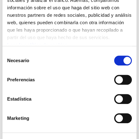
sociales y analizar el tráfico. Además, compartimos
información sobre el uso que haga del sitio web con
nuestros partners de redes sociales, publicidad y análisis
web, quienes pueden combinarla con otra información
que les haya proporcionado o que hayan recopilado a
partir del uso que haya hecho de sus servicios.
Leer la política de cookies
Selección
Necesario
de
consentimiento
ELA: Nafarroako sindikatua. Cien años de
transformación y lucha
Preferencias
2011/11/09
Estadística
Marketing