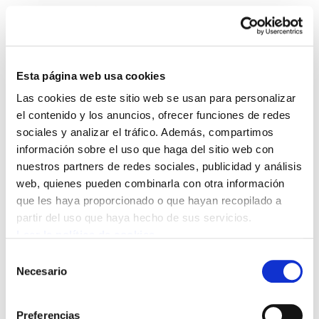
Esta página web usa cookies
Las cookies de este sitio web se usan para personalizar
Cambio climático en Hego
el contenido y los anuncios, ofrecer funciones de redes
sociales y analizar el tráfico. Además, compartimos
Euskal Herria
información sobre el uso que haga del sitio web con
nuestros partners de redes sociales, publicidad y análisis
CAMBIO CLIMÁTICO HEH.pdf
1.9 MB
web, quienes pueden combinarla con otra información
que les haya proporcionado o que hayan recopilado a
partir del uso que haya hecho de sus servicios.
Para poder proponer medidas adecuadas para
Leer la política de cookies
hacer frente a la crisis climática en Hego Euskal
Selección
Herria, primero hay que analizar los elementos
Necesario
de
que influyen en esta crisis. En este informe se
consentimiento
analizan las emisiones de gases de efecto
Preferencias