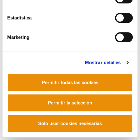
invernadero y el sector energético, los principales
generadores del cambio climático.
Estadística
Marketing
POLÍTICA DE COOKIES
CANAL DE INFORMACIÓN
POLÍTICA DE PRIVACIDAD
MAPA DEL SITIO
ACCESIBILIDAD
CONTACTO
Manu Robles-Arangiz Institutua Fundazioa
Barrainkua 13 - 48009 Bilbo -
Mostrar detalles
Telf. +34 94 403 77 99
Corderliers karrika 20 - 64100 Baiona -
Permitir todas las cookies
Telf. +33 (0) 559 25 65 52
Contacto
Permitir la selección
Solo usar cookies necesarias
Mastodon