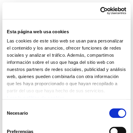
Esta página web usa cookies
Las cookies de este sitio web se usan para personalizar
Inguru gaiak. La energía
el contenido y los anuncios, ofrecer funciones de redes
sociales y analizar el tráfico. Además, compartimos
información sobre el uso que haga del sitio web con
cast.PDF
5.3 MB
nuestros partners de redes sociales, publicidad y análisis
web, quienes pueden combinarla con otra información
que les haya proporcionado o que hayan recopilado a
POLÍTICA DE COOKIES
CANAL DE INFORMACIÓN
partir del uso que haya hecho de sus servicios.
POLÍTICA DE PRIVACIDAD
MAPA DEL SITIO
ACCESIBILIDAD
CONTACTO
Leer la política de cookies
Manu Robles-Arangiz Institutua Fundazioa
Selección
Barrainkua 13 - 48009 Bilbo -
Necesario
de
Telf. +34 94 403 77 99
consentimiento
Corderliers karrika 20 - 64100 Baiona -
Preferencias
Telf. +33 (0) 559 25 65 52