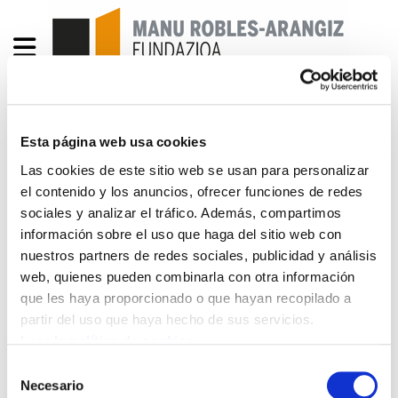
Una propuesta de hoja de
Esta página web usa cookies
Las cookies de este sitio web se usan para personalizar
ruta para la transición
el contenido y los anuncios, ofrecer funciones de redes
ecosocial de la economía
sociales y analizar el tráfico. Además, compartimos
información sobre el uso que haga del sitio web con
de Hego Euskal Herria
nuestros partners de redes sociales, publicidad y análisis
web, quienes pueden combinarla con otra información
que les haya proporcionado o que hayan recopilado a
INGURU GAIAK 8 (cast + portada.pdf
4.1 MB
partir del uso que haya hecho de sus servicios.
Leer la política de cookies
Cartografía de la economía de la CAPV y Nafarroa
Selección
Límites para el mantenimiento de la estructura
Necesario
de