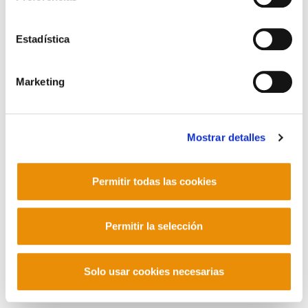
POLÍTICA DE PRIVACIDAD
MAPA DEL SITIO
ACCESIBILIDAD
CONTACTO
Manu Robles-Arangiz Institutua Fundazioa
Estadística
Barrainkua 13 - 48009 Bilbo -
Telf. +34 94 403 77 99
Corderliers karrika 20 - 64100 Baiona -
Marketing
Telf. +33 (0) 559 25 65 52
Contacto
Mostrar detalles
Permitir todas las cookies
Mastodon
Permitir la selección
Solo usar cookies necesarias