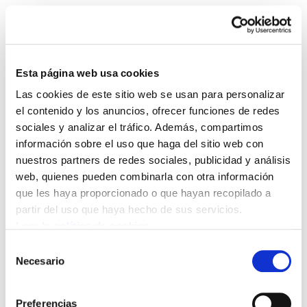
Esta página web usa cookies
Las cookies de este sitio web se usan para personalizar
Newsletter 2012
el contenido y los anuncios, ofrecer funciones de redes
sociales y analizar el tráfico. Además, compartimos
September
información sobre el uso que haga del sitio web con
nuestros partners de redes sociales, publicidad y análisis
english.pdf
961.2 KB
web, quienes pueden combinarla con otra información
que les haya proporcionado o que hayan recopilado a
partir del uso que haya hecho de sus servicios.
THE FIFTH GENERAL STRIKE, THE BASQUE
Leer la política de cookies
COUNTRY, ELA, Trade union
Selección
Necesario
de
consentimiento
POLÍTICA DE COOKIES
CANAL DE INFORMACIÓN
Preferencias