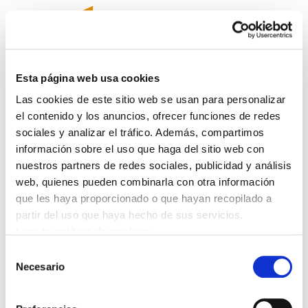
Esta página web usa cookies
Las cookies de este sitio web se usan para personalizar
Newsletter 35 (esp)
el contenido y los anuncios, ofrecer funciones de redes
sociales y analizar el tráfico. Además, compartimos
Newsletter35(cast).pdf
355.7 KB
información sobre el uso que haga del sitio web con
nuestros partners de redes sociales, publicidad y análisis
web, quienes pueden combinarla con otra información
ELA anuncia nuevas movilizaciones - Ante los
que les haya proporcionado o que hayan recopilado a
recortes de pensiones y derechos laborales -
partir del uso que haya hecho de sus servicios.
Exigimos pensiones dignas y empleo de calidad -
Leer la política de cookies
Reforma de pensiones - reforma laboral -
Selección
Horarios comerciales: En el País Vasco cero
Necesario
de
aperturas “En festivos, todos de fiesta” - Tras 16
consentimiento
meses de huelga se ha logrado la equiparación