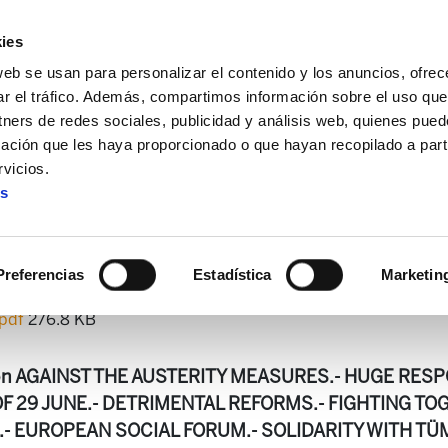
ies
web se usan para personalizar el contenido y los anuncios, ofrec
ar el tráfico. Además, compartimos información sobre el uso que
tners de redes sociales, publicidad y análisis web, quienes pue
ación que les haya proporcionado o que hayan recopilado a parti
tter
Newsletter 36 (eng)
vicios.
es
Newsletter 36 (eng)
Preferencias
Estadística
Marketin
.pdf
276.8 KB
on AGAINST THE AUSTERITY MEASURES.- HUGE RES
F 29 JUNE.- DETRIMENTAL REFORMS.- FIGHTING TO
- EUROPEAN SOCIAL FORUM.- SOLIDARITY WITH TÜM