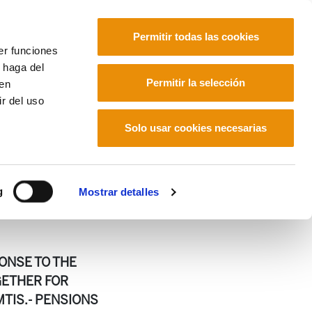
Permitir todas las cookies
er funciones
 haga del
Euskara
Français
Español
Permitir la selección
den
r del uso
Solo usar cookies necesarias
g
Mostrar detalles
PONSE TO THE
GETHER FOR
TIS.- PENSIONS