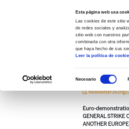
Esta página web usa cook
Las cookies de este sitio 
de redes sociales y analiz
sitio web con nuestros par
combinarla con otra inform
Inicio
Centro de documentación
Newsle
que haya hecho de sus ser
Leer la política de cooki
Selección
Necesario
de
consentimiento
Newsletter36(ing)
Euro-demonstrati
GENERAL STRIKE O
ANOTHER EUROPE.