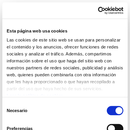
Esta página web usa cookies
Las cookies de este sitio web se usan para personalizar
Newsletter 37 (esp)
el contenido y los anuncios, ofrecer funciones de redes
sociales y analizar el tráfico. Además, compartimos
información sobre el uso que haga del sitio web con
Newsletter37(esp).pdf
409.2 KB
nuestros partners de redes sociales, publicidad y análisis
web, quienes pueden combinarla con otra información
Huelga en respuesta al recorte de las pensiones.:
que les haya proporcionado o que hayan recopilado a
resumen del contenido de las medidas
partir del uso que haya hecho de sus servicios.
adoptadas y sus objetivos. Elecciones sindicales:
Leer la política de cookies
ELA revalida su amplia mayoría. Una delegación
Selección
Necesario
de ELA en el Sahara Occidental y en la
de
Conferencia Social de Primavera de Bruselas. Un
consentimiento
siglo de ELA. Adolfo Muñoz Txiki: "Estamos
Preferencias