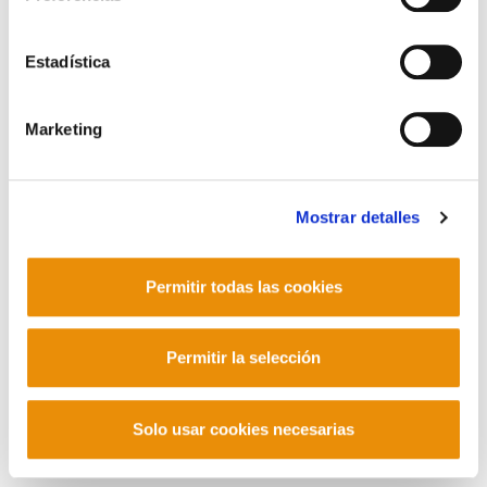
asistiendo a un robo descarado".
Estadística
POLÍTICA DE COOKIES
CANAL DE INFORMACIÓN
Marketing
POLÍTICA DE PRIVACIDAD
MAPA DEL SITIO
ACCESIBILIDAD
CONTACTO
Manu Robles-Arangiz Institutua Fundazioa
Barrainkua 13 - 48009 Bilbo -
Mostrar detalles
Telf. +34 94 403 77 99
Corderliers karrika 20 - 64100 Baiona -
Telf. +33 (0) 559 25 65 52
Permitir todas las cookies
Contacto
Permitir la selección
Solo usar cookies necesarias
Mastodon