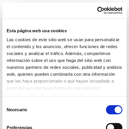
Esta página web usa cookies
Las cookies de este sitio web se usan para personalizar
Día internacional de las
el contenido y los anuncios, ofrecer funciones de redes
sociales y analizar el tráfico. Además, compartimos
personas migrantes
información sobre el uso que haga del sitio web con
nuestros partners de redes sociales, publicidad y análisis
20081218_Leyre Gamboa ETORKINEN
web, quienes pueden combinarla con otra información
NAZIOARTEKO EGUNA.pdf
150.9 KB
que les haya proporcionado o que hayan recopilado a
partir del uso que haya hecho de sus servicios.
Leer la política de cookies
Leyre Gamboa, Emérita Cuellar, ELA, Manu
Selección
Robles-Arangiz Fundazioa
Necesario
de
consentimiento
Preferencias