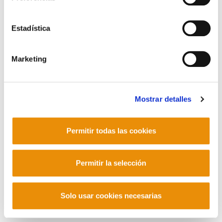
POLÍTICA DE COOKIES
CANAL DE INFORMACIÓN
POLÍTICA DE PRIVACIDAD
MAPA DEL SITIO
ACCESIBILIDAD
CONTACTO
Estadística
Manu Robles-Arangiz Institutua Fundazioa
Barrainkua 13 - 48009 Bilbo -
Telf. +34 94 403 77 99
Marketing
Corderliers karrika 20 - 64100 Baiona -
Telf. +33 (0) 559 25 65 52
Contacto
Mostrar detalles
Permitir todas las cookies
Mastodon
Permitir la selección
Solo usar cookies necesarias