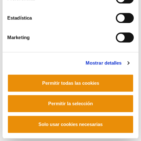
POLÍTICA DE COOKIES
CANAL DE INFORMACIÓN
Estadística
POLÍTICA DE PRIVACIDAD
MAPA DEL SITIO
ACCESIBILIDAD
CONTACTO
Manu Robles-Arangiz Institutua Fundazioa
Marketing
Barrainkua 13 - 48009 Bilbo -
Telf. +34 94 403 77 99
Corderliers karrika 20 - 64100 Baiona -
Mostrar detalles
Telf. +33 (0) 559 25 65 52
Contacto
Permitir todas las cookies
Permitir la selección
Mastodon
Solo usar cookies necesarias