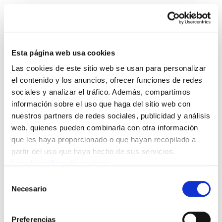
Esta página web usa cookies
Las cookies de este sitio web se usan para personalizar
¿Economía verde? Etekin
el contenido y los anuncios, ofrecer funciones de redes
sociales y analizar el tráfico. Además, compartimos
handiak ingurumenaren
información sobre el uso que haga del sitio web con
nuestros partners de redes sociales, publicidad y análisis
kontura
web, quienes pueden combinarla con otra información
que les haya proporcionado o que hayan recopilado a
20120605 Yayo Herrero y Esther Vivas.pdf
210.3 KB
partir del uso que haya hecho de sus servicios.
Leer la política de cookies
Yayo Herrero, Esther Vivas, Adrien Kempf, Mikel
Selección
Noval, Ainhara Plazaola, Rio+20, medioambiente,
Necesario
de
bizi!
consentimiento
Preferencias