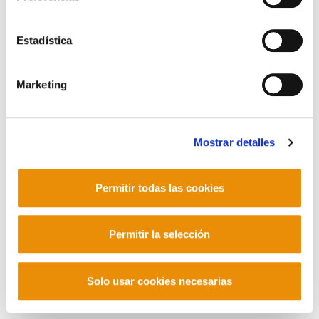
POLÍTICA DE PRIVACIDAD
MAPA DEL SITIO
ACCESIBILIDAD
CONTACTO
Manu Robles-Arangiz Institutua Fundazioa
Estadística
Barrainkua 13 - 48009 Bilbo -
Telf. +34 94 403 77 99
Corderliers karrika 20 - 64100 Baiona -
Marketing
Telf. +33 (0) 559 25 65 52
Contacto
Mostrar detalles
Permitir todas las cookies
Mastodon
Permitir la selección
Solo usar cookies necesarias