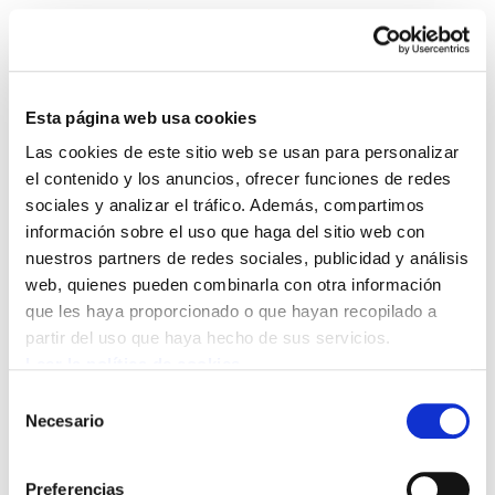
Esta página web usa cookies
Las cookies de este sitio web se usan para personalizar
El machismo mata,
el contenido y los anuncios, ofrecer funciones de redes
sociales y analizar el tráfico. Además, compartimos
empobrece y atonta
información sobre el uso que haga del sitio web con
nuestros partners de redes sociales, publicidad y análisis
20141125_ViolenciaSexistaInvisible.pdf
247.3 KB
web, quienes pueden combinarla con otra información
que les haya proporcionado o que hayan recopilado a
partir del uso que haya hecho de sus servicios.
Dia Internacional contra la violencia sexista,
Leer la política de cookies
políticas de género, Irantzu Varela
Selección
Necesario
de
consentimiento
POLÍTICA DE COOKIES
CANAL DE INFORMACIÓN
Preferencias