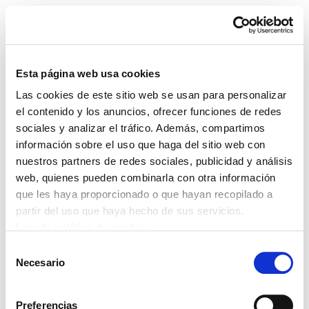
Esta página web usa cookies
Las cookies de este sitio web se usan para personalizar
Euskera Nafarroan
el contenido y los anuncios, ofrecer funciones de redes
sociales y analizar el tráfico. Además, compartimos
información sobre el uso que haga del sitio web con
nuestros partners de redes sociales, publicidad y análisis
Konfederazioa, euskera, Nafarroa
web, quienes pueden combinarla con otra información
que les haya proporcionado o que hayan recopilado a
partir del uso que haya hecho de sus servicios.
Leer la política de cookies
POLÍTICA DE COOKIES
CANAL DE INFORMACIÓN
Selección
POLÍTICA DE PRIVACIDAD
MAPA DEL SITIO
ACCESIBILIDAD
CONTACTO
Necesario
de
Manu Robles-Arangiz Institutua Fundazioa
consentimiento
Barrainkua 13 - 48009 Bilbo -
Preferencias
Telf. +34 94 403 77 99