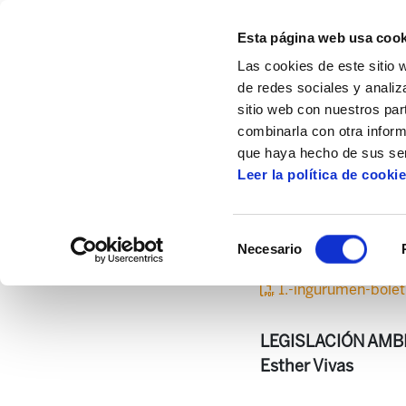
Esta página web usa cook
Las cookies de este sitio 
de redes sociales y analiz
sitio web con nuestros par
combinarla con otra inform
Inicio
Centro de documentación
Boletí
que haya hecho de sus ser
Leer la política de cooki
Selección
Necesario
de
consentimiento
1.-ingurumen-bolet
LEGISLACIÓN AMB
Esther Vivas