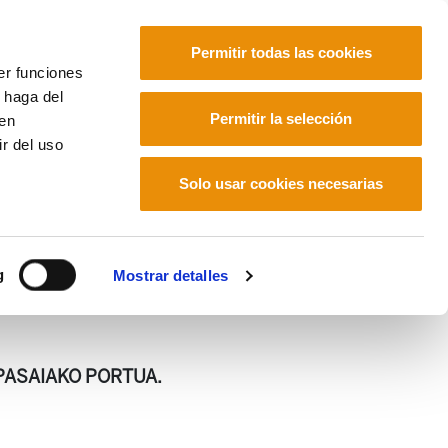
Permitir todas las cookies
er funciones
 haga del
Euskara
Français
Español
Permitir la selección
den
r del uso
Solo usar cookies necesarias
1
g
Mostrar detalles
PASAIAKO PORTUA.