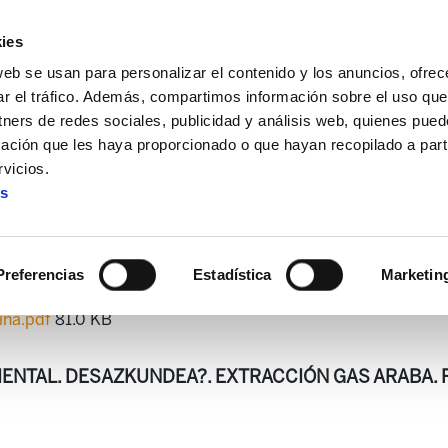
ies
web se usan para personalizar el contenido y los anuncios, ofrec
ar el tráfico. Además, compartimos información sobre el uso que
tners de redes sociales, publicidad y análisis web, quienes pue
ación que les haya proporcionado o que hayan recopilado a parti
n de medio ambiente
Boletín de medio ambiente 1
vicios.
es
Boletín de medio ambiente 
Preferencias
Estadística
Marketin
ina.pdf
81.0 KB
IENTAL. DESAZKUNDEA?. EXTRACCIÓN GAS ARABA. 