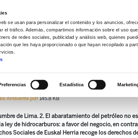
ies
web se usan para personalizar el contenido y los anuncios, ofrec
ar el tráfico. Además, compartimos información sobre el uso que
tners de redes sociales, publicidad y análisis web, quienes pue
ación que les haya proporcionado o que hayan recopilado a parti
n de medio ambiente
25. Boletín de Medio Ambiente
vicios.
es
5. Boletín de Medio Ambien
Preferencias
Estadística
Marketin
dio Ambiente.pdf
145.8 KB
Cumbre de Lima. 2. El abaratamiento del petróleo no e
la ley de hidrocarburos: a favor del negocio, en contra
chos Sociales de Euskal Herria recoge los derechos de 