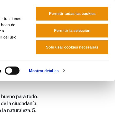
Permitir todas las cookies
er funciones
 haga del
Euskara
Français
Español
Permitir la selección
den
r del uso
Solo usar cookies necesarias
te
g
Mostrar detalles
s bueno para todo.
 de la ciudadanía.
la naturaleza. 5.