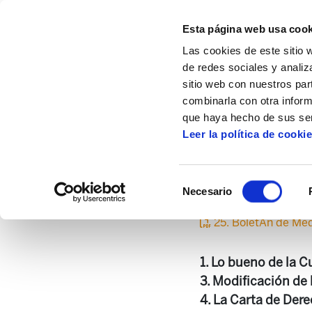
Esta página web usa cook
Las cookies de este sitio 
de redes sociales y analiz
sitio web con nuestros par
combinarla con otra inform
Inicio
Centro de documentación
Boletí
que haya hecho de sus ser
Leer la política de cooki
2
Selección
Necesario
de
consentimiento
25. BoletÃ­n de Me
1. Lo bueno de la 
3. Modificación de 
4. La Carta de Dere