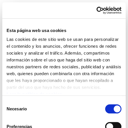
Esta página web usa cookies
Las cookies de este sitio web se usan para personalizar
Boletin de medio
el contenido y los anuncios, ofrecer funciones de redes
sociales y analizar el tráfico. Además, compartimos
ambiente 6
información sobre el uso que haga del sitio web con
nuestros partners de redes sociales, publicidad y análisis
Boletín de Medio Ambiente 6.pdf
106.9 KB
web, quienes pueden combinarla con otra información
que les haya proporcionado o que hayan recopilado a
partir del uso que haya hecho de sus servicios.
1. Asamblea Sindical (Confederación Sindical
Leer la política de cookies
Internacional) 2. Cumbre de las Naciones Unidas
Selección
sobre Desarrollo Sostenible (Río+20) 3. Cumbre
Necesario
de
de los Pueblos por la Justicia Social y Ambiental
consentimiento
4. Video recomendado
Preferencias