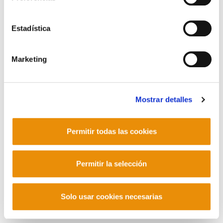
FACTOR DE SOSTENIBILIDAD 4.- PROPUESTA: LA
HUELGA GENERAL
Estadística
Marketing
POLÍTICA DE COOKIES
CANAL DE INFORMACIÓN
POLÍTICA DE PRIVACIDAD
MAPA DEL SITIO
ACCESIBILIDAD
CONTACTO
Manu Robles-Arangiz Institutua Fundazioa
Mostrar detalles
Barrainkua 13 - 48009 Bilbo -
Telf. +34 94 403 77 99
Corderliers karrika 20 - 64100 Baiona -
Permitir todas las cookies
Telf. +33 (0) 559 25 65 52
Contacto
Permitir la selección
Solo usar cookies necesarias
Mastodon