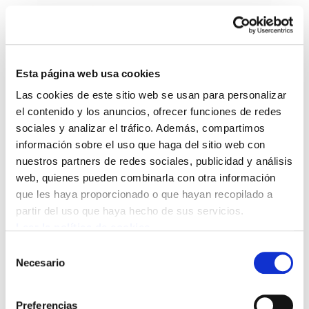
Esta página web usa cookies
Las cookies de este sitio web se usan para personalizar
Boletín 20 del Gabinete
el contenido y los anuncios, ofrecer funciones de redes
sociales y analizar el tráfico. Además, compartimos
de Estudios: huelga
información sobre el uso que haga del sitio web con
nuestros partners de redes sociales, publicidad y análisis
general
web, quienes pueden combinarla con otra información
que les haya proporcionado o que hayan recopilado a
Boletin 17-05-2013.pdf
212.4 KB
partir del uso que haya hecho de sus servicios.
Leer la política de cookies
ÍNDICE: 1.- LAS RENTAS DE TRABAJO PIERDEN
Selección
EN EL ESTADO ESPAÑOL, NO ASÍ EN EUROPA 2.-
Necesario
de
PROPUESTAS DE ELA A FAVOR DEL EMPLEO
consentimiento
DIGNO Y DE CALIDAD 3.- LAS PENSIONES Y EL
Preferencias