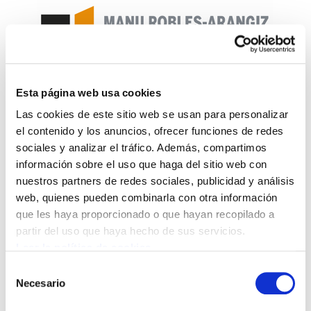
Esta página web usa cookies
Boletin del Gabinete de
Las cookies de este sitio web se usan para personalizar
el contenido y los anuncios, ofrecer funciones de redes
estudios, 6
sociales y analizar el tráfico. Además, compartimos
información sobre el uso que haga del sitio web con
Boletin 17-05-2012.pdf
183.8 KB
nuestros partners de redes sociales, publicidad y análisis
web, quienes pueden combinarla con otra información
que les haya proporcionado o que hayan recopilado a
1. SOBRE LAS ELECCIONES GRIEGAS 2.
partir del uso que haya hecho de sus servicios.
NACIONALIZACIÓN DE LA MATRIZ DE BANKIA 3.
Leer la política de cookies
EL EMPLEO A TIEMPO PARCIAL NO ES OPCIONAL
Selección
4. UPN Y PSN ACUERDAN RECORTAR OTROS 60,4
Necesario
de
MILLONES EN NAVARRA 5. DECRETO VIVIENDA
consentimiento