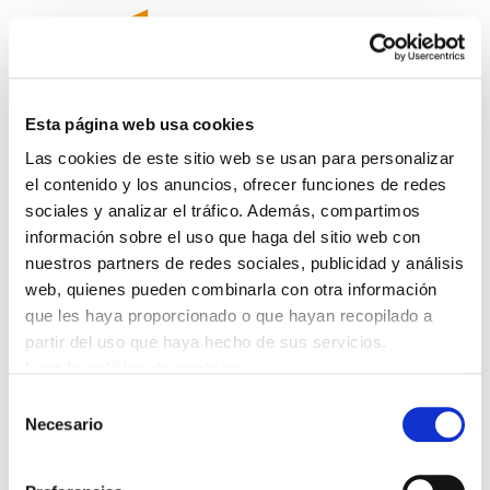
Esta página web usa cookies
Las cookies de este sitio web se usan para personalizar
Sindikalgintza 438
el contenido y los anuncios, ofrecer funciones de redes
sociales y analizar el tráfico. Además, compartimos
Sindikalgintza 438.pdf
8.5 MB
información sobre el uso que haga del sitio web con
nuestros partners de redes sociales, publicidad y análisis
web, quienes pueden combinarla con otra información
Afiliazioa, consejo nacional, Jose Antonio
que les haya proporcionado o que hayan recopilado a
zestona, crisis, Elorrieta, cuota, Caja resistencia,
partir del uso que haya hecho de sus servicios.
congreso transporte, Juan Cruz lopez,
Leer la política de cookies
encartaciones, Negociacion colectiva, Josemi
Selección
Unanue, Alemania, moviliozación, respuesta, ELA
Necesario
de
Gasteak, Formación, Martin Aurrekoetxea, IG
consentimiento
Metall, igualdad mujer, Belgica, Iturriaga, Amaia