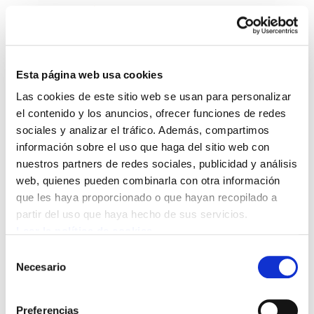
Esta página web usa cookies
Las cookies de este sitio web se usan para personalizar
Sindikalgintza 448
el contenido y los anuncios, ofrecer funciones de redes
sociales y analizar el tráfico. Además, compartimos
información sobre el uso que haga del sitio web con
Sindikalgintza 448.PDF
11.5 MB
nuestros partners de redes sociales, publicidad y análisis
web, quienes pueden combinarla con otra información
que les haya proporcionado o que hayan recopilado a
POLÍTICA DE COOKIES
CANAL DE INFORMACIÓN
partir del uso que haya hecho de sus servicios.
POLÍTICA DE PRIVACIDAD
MAPA DEL SITIO
ACCESIBILIDAD
CONTACTO
Leer la política de cookies
Manu Robles-Arangiz Institutua Fundazioa
Selección
Barrainkua 13 - 48009 Bilbo -
Necesario
de
Telf. +34 94 403 77 99
consentimiento
Corderliers karrika 20 - 64100 Baiona -
Preferencias
Telf. +33 (0) 559 25 65 52