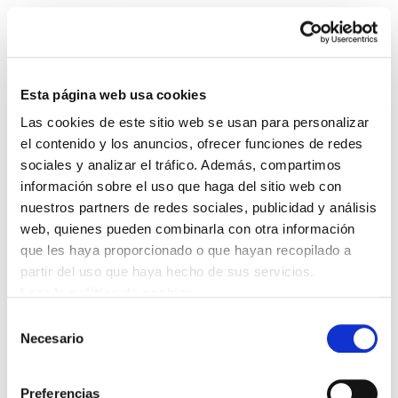
Esta página web usa cookies
Las cookies de este sitio web se usan para personalizar
Sindikalgintza 472
el contenido y los anuncios, ofrecer funciones de redes
sociales y analizar el tráfico. Además, compartimos
información sobre el uso que haga del sitio web con
Sindikalgintza 472.PDF
10.5 MB
nuestros partners de redes sociales, publicidad y análisis
web, quienes pueden combinarla con otra información
que les haya proporcionado o que hayan recopilado a
POLÍTICA DE COOKIES
CANAL DE INFORMACIÓN
partir del uso que haya hecho de sus servicios.
POLÍTICA DE PRIVACIDAD
MAPA DEL SITIO
ACCESIBILIDAD
CONTACTO
Leer la política de cookies
Manu Robles-Arangiz Institutua Fundazioa
Selección
Barrainkua 13 - 48009 Bilbo -
Necesario
de
Telf. +34 94 403 77 99
consentimiento
Corderliers karrika 20 - 64100 Baiona -
Preferencias
Telf. +33 (0) 559 25 65 52