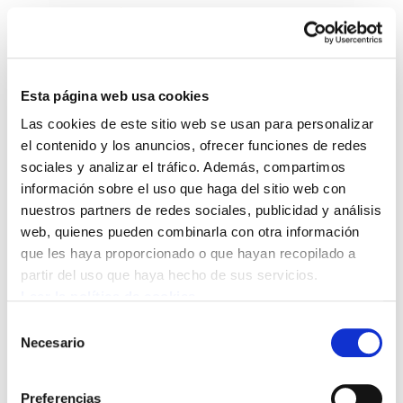
Esta página web usa cookies
Las cookies de este sitio web se usan para personalizar
Sindikalgintza 475
el contenido y los anuncios, ofrecer funciones de redes
sociales y analizar el tráfico. Además, compartimos
información sobre el uso que haga del sitio web con
sindikalgintza 475.PDF
9.2 MB
nuestros partners de redes sociales, publicidad y análisis
web, quienes pueden combinarla con otra información
que les haya proporcionado o que hayan recopilado a
POLÍTICA DE COOKIES
CANAL DE INFORMACIÓN
partir del uso que haya hecho de sus servicios.
POLÍTICA DE PRIVACIDAD
MAPA DEL SITIO
ACCESIBILIDAD
CONTACTO
Leer la política de cookies
Manu Robles-Arangiz Institutua Fundazioa
Selección
Barrainkua 13 - 48009 Bilbo -
Necesario
de
Telf. +34 94 403 77 99
consentimiento
Corderliers karrika 20 - 64100 Baiona -
Preferencias
Telf. +33 (0) 559 25 65 52