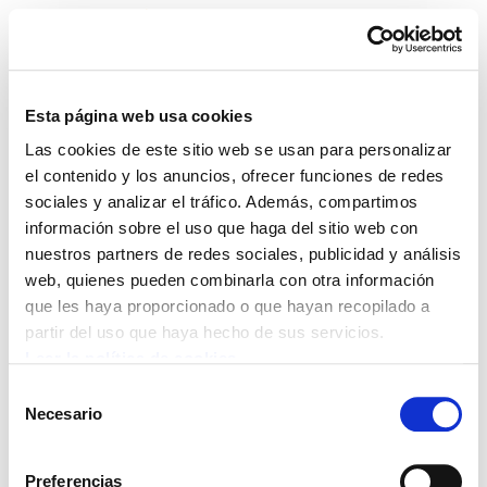
Esta página web usa cookies
Las cookies de este sitio web se usan para personalizar
dokumentazio-zentrua
el contenido y los anuncios, ofrecer funciones de redes
sociales y analizar el tráfico. Además, compartimos
información sobre el uso que haga del sitio web con
nuestros partners de redes sociales, publicidad y análisis
web, quienes pueden combinarla con otra información
POLÍTICA DE COOKIES
CANAL DE INFORMACIÓN
que les haya proporcionado o que hayan recopilado a
POLÍTICA DE PRIVACIDAD
MAPA DEL SITIO
ACCESIBILIDAD
CONTACTO
partir del uso que haya hecho de sus servicios.
Manu Robles-Arangiz Institutua Fundazioa
Leer la política de cookies
Barrainkua 13 - 48009 Bilbo -
Selección
Telf. +34 94 403 77 99
Necesario
de
Corderliers karrika 20 - 64100 Baiona -
consentimiento
Telf. +33 (0) 559 25 65 52
Preferencias
Contacto