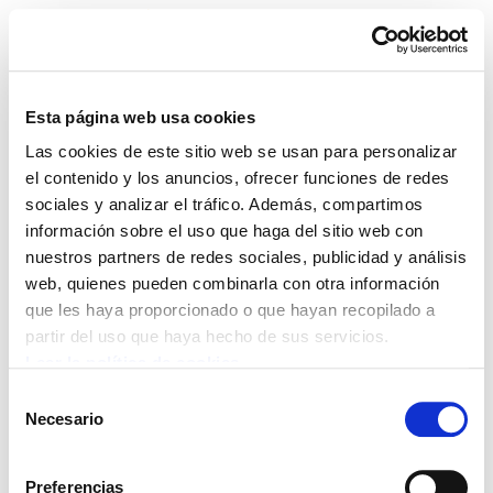
Esta página web usa cookies
Las cookies de este sitio web se usan para personalizar
Ferrovial ARAIA Cast.pdf
el contenido y los anuncios, ofrecer funciones de redes
sociales y analizar el tráfico. Además, compartimos
información sobre el uso que haga del sitio web con
Ferrovial ARAIA Cast.pdf
— 2.0 MB
nuestros partners de redes sociales, publicidad y análisis
web, quienes pueden combinarla con otra información
que les haya proporcionado o que hayan recopilado a
partir del uso que haya hecho de sus servicios.
POLÍTICA DE COOKIES
CANAL DE INFORMACIÓN
POLÍTICA DE PRIVACIDAD
MAPA DEL SITIO
ACCESIBILIDAD
Leer la política de cookies
CONTACTO
Selección
Manu Robles-Arangiz Institutua Fundazioa
Necesario
de
Barrainkua 13 - 48009 Bilbo -
consentimiento
Telf. +34 94 403 77 99
Corderliers karrika 20 - 64100 Baiona -
Preferencias