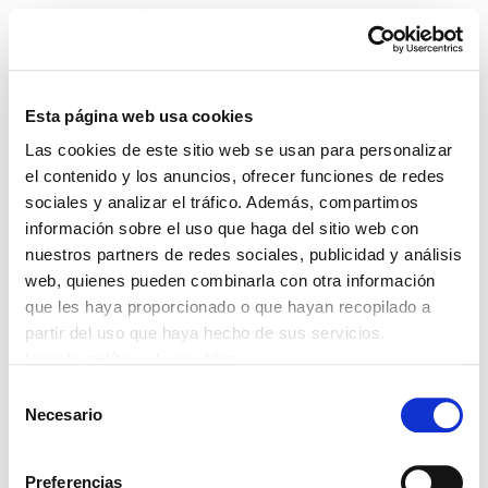
Esta página web usa cookies
Las cookies de este sitio web se usan para personalizar
actividades
el contenido y los anuncios, ofrecer funciones de redes
sociales y analizar el tráfico. Además, compartimos
información sobre el uso que haga del sitio web con
nuestros partners de redes sociales, publicidad y análisis
web, quienes pueden combinarla con otra información
POLÍTICA DE COOKIES
CANAL DE INFORMACIÓN
que les haya proporcionado o que hayan recopilado a
POLÍTICA DE PRIVACIDAD
MAPA DEL SITIO
ACCESIBILIDAD
CONTACTO
partir del uso que haya hecho de sus servicios.
Manu Robles-Arangiz Institutua Fundazioa
Leer la política de cookies
Barrainkua 13 - 48009 Bilbo -
Selección
Telf. +34 94 403 77 99
Necesario
de
Corderliers karrika 20 - 64100 Baiona -
consentimiento
Telf. +33 (0) 559 25 65 52
Preferencias
Contacto