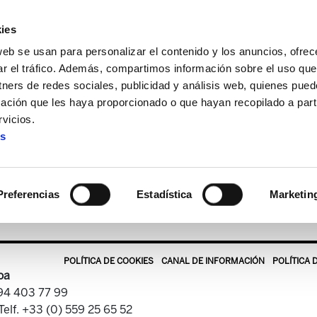
ies
web se usan para personalizar el contenido y los anuncios, ofrec
ar el tráfico. Además, compartimos información sobre el uso que
tners de redes sociales, publicidad y análisis web, quienes pue
ación que les haya proporcionado o que hayan recopilado a parti
astekaria-portadas
vicios.
es
astekaria-portadas
Preferencias
Estadística
Marketin
POLÍTICA DE COOKIES
CANAL DE INFORMACIÓN
POLÍTICA 
oa
 94 403 77 99
Telf. +33 (0) 559 25 65 52