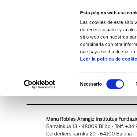
Esta página web usa cook
Las cookies de este sitio 
de redes sociales y analiz
sitio web con nuestros par
combinarla con otra inform
Inicio
Imagenes
Viejas
imagenes-1
que haya hecho de sus ser
Leer la política de cooki
Selección
Necesario
de
consentimiento
Manu Robles-Arangiz Institutua Fundazi
Barrainkua 13 - 48009 Bilbo -
Telf. +34
Corderliers karrika 20 - 64100 Baiona -