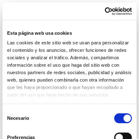
Esta página web usa cookies
Las cookies de este sitio web se usan para personalizar
fotos-de-personas
el contenido y los anuncios, ofrecer funciones de redes
sociales y analizar el tráfico. Además, compartimos
información sobre el uso que haga del sitio web con
nuestros partners de redes sociales, publicidad y análisis
web, quienes pueden combinarla con otra información
POLÍTICA DE COOKIES
CANAL DE INFORMACIÓN
que les haya proporcionado o que hayan recopilado a
POLÍTICA DE PRIVACIDAD
MAPA DEL SITIO
ACCESIBILIDAD
CONTACTO
partir del uso que haya hecho de sus servicios.
Manu Robles-Arangiz Institutua Fundazioa
Leer la política de cookies
Barrainkua 13 - 48009 Bilbo -
Selección
Telf. +34 94 403 77 99
Necesario
de
Corderliers karrika 20 - 64100 Baiona -
consentimiento
Telf. +33 (0) 559 25 65 52
Preferencias
Contacto