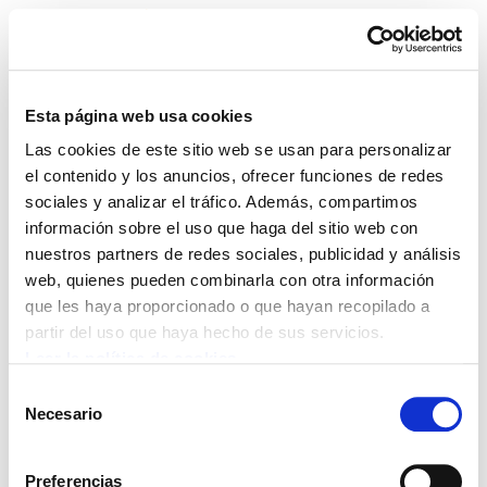
Esta página web usa cookies
Las cookies de este sitio web se usan para personalizar
documentos-1
el contenido y los anuncios, ofrecer funciones de redes
sociales y analizar el tráfico. Además, compartimos
información sobre el uso que haga del sitio web con
nuestros partners de redes sociales, publicidad y análisis
web, quienes pueden combinarla con otra información
POLÍTICA DE COOKIES
CANAL DE INFORMACIÓN
que les haya proporcionado o que hayan recopilado a
POLÍTICA DE PRIVACIDAD
MAPA DEL SITIO
ACCESIBILIDAD
CONTACTO
partir del uso que haya hecho de sus servicios.
Manu Robles-Arangiz Institutua Fundazioa
Leer la política de cookies
Barrainkua 13 - 48009 Bilbo -
Selección
Telf. +34 94 403 77 99
Necesario
de
Corderliers karrika 20 - 64100 Baiona -
consentimiento
Telf. +33 (0) 559 25 65 52
Preferencias
Contacto