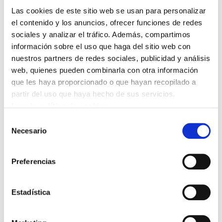
Las cookies de este sitio web se usan para personalizar
el contenido y los anuncios, ofrecer funciones de redes
sociales y analizar el tráfico. Además, compartimos
Unai dice:
información sobre el uso que haga del sitio web con
26/05/2020 11:26
nuestros partners de redes sociales, publicidad y análisis
web, quienes pueden combinarla con otra información
Hemen dago egin genuen tertuliaren bideoa.
que les haya proporcionado o que hayan recopilado a
https://youtu.be/0DnplXOuLHA
partir del uso que haya hecho de sus servicios.
Bertan esan ezin izan zenituenak hemen esan
Leer la política de cookies
ditzakezu!
Selección
Necesario
de
consentimiento
Preferencias
Agregar comentario
Estadística
Puede agregar un comentario llenando el siguiente
formulario. Formato de texto plano. Los comentarios son
moderados.