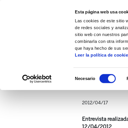
Esta página web usa cook
Las cookies de este sitio 
de redes sociales y analiz
sitio web con nuestros par
combinarla con otra inform
Inicio
Multimedia
Audios
Adolfo Muñ
que haya hecho de sus ser
Leer la política de cooki
Adolfo Muñoz "Txiki": 
Selección
Necesario
de
consentimiento
2012/04/17
Entrevista realiza
12/04/2012