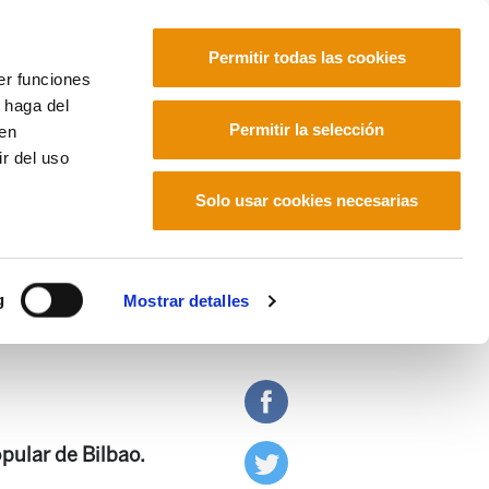
Permitir todas las cookies
er funciones
 haga del
Euskara
Français
Español
Permitir la selección
den
r del uso
n las medidas que se imponen
Solo usar cookies necesarias
 acatan o no acatan las
g
Mostrar detalles
pular de Bilbao.