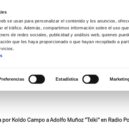
ies
web se usan para personalizar el contenido y los anuncios, ofrec
ar el tráfico. Además, compartimos información sobre el uso que
tners de redes sociales, publicidad y análisis web, quienes pue
ación que les haya proporcionado o que hayan recopilado a parti
oz "Txiki": Los partidos deben decidir si acatan o no acata
vicios.
es
Los partidos deben decidir si
medidas que se imponen
Preferencias
Estadística
Marketin
da por Koldo Campo a Adolfo Muñoz "Txiki" en Radio Po