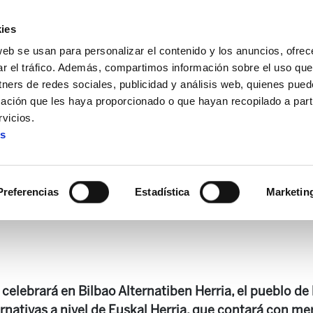
ies
web se usan para personalizar el contenido y los anuncios, ofrec
ar el tráfico. Además, compartimos información sobre el uso que
tners de redes sociales, publicidad y análisis web, quienes pue
ación que les haya proporcionado o que hayan recopilado a parti
eta:"Alternatiben Herria será un escaparate festivo de las al
vicios.
es
rnatiben Herria será un esca
alternativas"
Preferencias
Estadística
Marketin
 celebrará en Bilbao Alternatiben Herria, el pueblo de l
ternativas a nivel de Euskal Herria, que contará con 