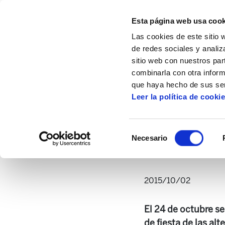
Esta página web usa cook
Las cookies de este sitio 
de redes sociales y analiz
sitio web con nuestros par
combinarla con otra inform
Inicio
Multimedia
Audios
Iñaki Zabal
que haya hecho de sus ser
Leer la política de cooki
Iñaki Zabaleta:"Alte
Selección
Necesario
de
consentimiento
2015/10/02
El 24 de octubre se
de fiesta de las al