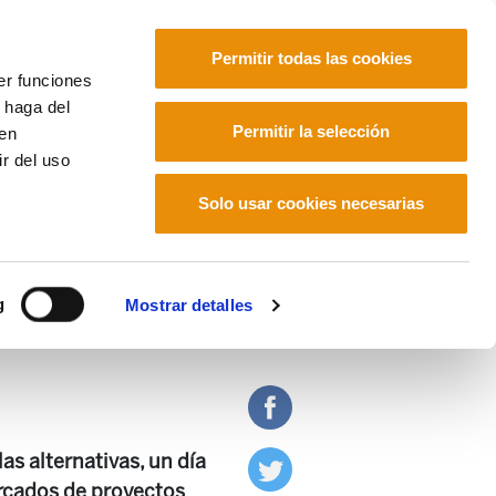
Permitir todas las cookies
er funciones
 haga del
Euskara
Français
Español
Permitir la selección
den
r del uso
ternativas"
Solo usar cookies necesarias
parate festivo de las
g
Mostrar detalles
as alternativas, un día
mercados de proyectos