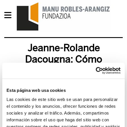
Jeanne-Rolande
Dacougna: Cómo
construir soberanía junto
con las personas
migrantes
Esta página web usa cookies
Las cookies de este sitio web se usan para personalizar
el contenido y los anuncios, ofrecer funciones de redes
2018/07/25
sociales y analizar el tráfico. Además, compartimos
información sobre el uso que haga del sitio web con
"La gente migra fundamentalmente para mejorar
nuestros partners de redes sociales, publicidad y análisis