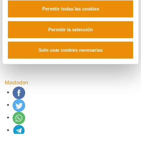
CONTACTO
Permitir todas las cookies
Manu Robles-Arangiz Institutua Fundazioa
Barrainkua 13 - 48009 Bilbo -
Telf. +34 94 403 77 99
Permitir la selección
Corderliers karrika 20 - 64100 Baiona -
Telf. +33 (0) 559 25 65 52
Contacto
Solo usar cookies necesarias
Mastodon