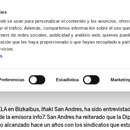
ies
web se usan para personalizar el contenido y los anuncios, ofrec
ar el tráfico. Además, compartimos información sobre el uso que
tners de redes sociales, publicidad y análisis web, quienes pue
ación que les haya proporcionado o que hayan recopilado a parti
ara mantener los puestos de trabajo en Bizkaibus
vicios.
es
antener los puestos de trab
Preferencias
Estadística
Marketin
LA en Bizkaibus, Iñaki San Andres, ha sido entrevist
e la emisora info7. San Andres ha reiterado que la Di
o alcanzado hace un años con los sindicatos que esta