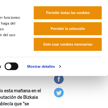
Permitir todas las cookies
er funciones
 haga del
Euskara
Français
Español
Permitir la selección
den
r del uso
Solo usar cookies necesarias
ajo en Bizkaibus
g
Mostrar detalles
ado esta mañana en el
putación de Bizkaia
blecía que "se