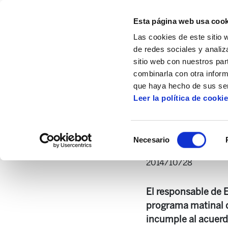
Esta página web usa cook
Las cookies de este sitio 
de redes sociales y analiz
sitio web con nuestros par
combinarla con otra inform
Inicio
Multimedia
Audios
Luchamos p
que haya hecho de sus ser
Leer la política de cooki
Luchamos para m
Selección
Necesario
de
consentimiento
2014/10/28
El responsable de E
programa matinal d
incumple al acuerd