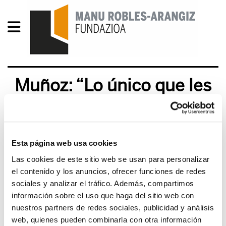
Muñoz: “Lo único que les
puede preocupar es que la
gente salga a la calle”
Esta página web usa cookies
2012/09/19
Las cookies de este sitio web se usan para personalizar
el contenido y los anuncios, ofrecer funciones de redes
El secretario general de ELA, Adolfo Muñoz “Txiki”,
sociales y analizar el tráfico. Además, compartimos
ha participado esta mañana en el programa
información sobre el uso que haga del sitio web con
Buolverda de Radio Euskadi. Muñoz ha defendido
nuestros partners de redes sociales, publicidad y análisis
la necesidad de la movilización para hacer frente
web, quienes pueden combinarla con otra información